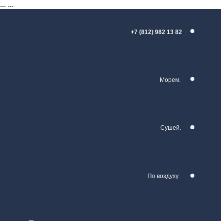
...
...
+7 (812) 982 13 82
Морем.
Сушей.
По воздуху.