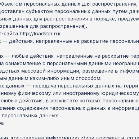
убъектом персональных данных для распространения,
доставлен субъектом персональных данных путем дач
ьных данных для распространения в порядке, предус
зрешенные для распространения).
айта http://loadstar.ru/.
х — действия, направленные на раскрытие персональ
ых — любые действия, направленные на раскрытие пе
на ознакомление с персональными данными неограниче
редствах массовой информации, размещение в инфор
ным данным каким-либо иным способом.
ных данных — передача персональных данных на терр
ранному физическому или иностранному юридическому
 любые действия, в результате которых персональны
ления содержания персональных данных в информаци
 персональных данных.
ра
нных достоверные информацию и/или документы, сод